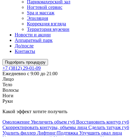
Парикмахерский зал
Ногтевой сервис
Spa и массаж
Эпиляция
Коррекция взгляда
Территория мужчин
Новости и акции
Аппаратный парк
До/после
Контакты
Подобрать процедуру
+7 (3812) 29-01-09
Ежедневно с 9:00 до 21:00
Лицо
Тело
Волосы
Ноги
Руки
Какой эффект хотите получить
Омоложение
Увеличить объем губ
Восстановить контур губ
Скорректировать контуры, объемы лица
Сделать татуаж губ
Удалить филлер
Лифтинг/Подтяжка
Улучшить овал лица