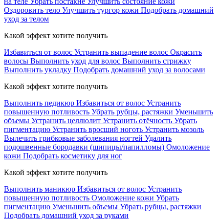
на теле
Убрать постакне
Улучшить состояние кожи
Оздоровить тело
Улучшить тургор кожи
Подобрать домашний
уход за телом
Какой эффект хотите получить
Избавиться от волос
Устранить выпадение волос
Окрасить
волосы
Выполнить уход для волос
Выполнить стрижку
Выполнить укладку
Подобрать домашний уход за волосами
Какой эффект хотите получить
Выполнить педикюр
Избавиться от волос
Устранить
повышенную потливость
Убрать рубцы, растяжки
Уменьшить
объемы
Устранить целлюлит
Устранить отёчность
Убрать
пигментацию
Устранить вросший ноготь
Устранить мозоль
Вылечить грибковые заболевания ногтей
Удалить
подошвенные бородавки (шипицы/папилломы)
Омоложение
кожи
Подобрать косметику для ног
Какой эффект хотите получить
Выполнить маникюр
Избавиться от волос
Устранить
повышенную потливость
Омоложение кожи
Убрать
пигментацию
Уменьшить объемы
Убрать рубцы, растяжки
Подобрать домашний уход за руками