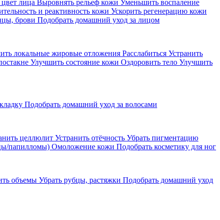
 цвет лица
Выровнять рельеф кожи
Уменьшить воспаление
ительность и реактивность кожи
Ускорить регенерацию кожи
ицы, брови
Подобрать домашний уход за лицом
ить локальные жировые отложения
Расслабиться
Устранить
постакне
Улучшить состояние кожи
Оздоровить тело
Улучшить
кладку
Подобрать домашний уход за волосами
анить целлюлит
Устранить отёчность
Убрать пигментацию
цы/папилломы)
Омоложение кожи
Подобрать косметику для ног
ить объемы
Убрать рубцы, растяжки
Подобрать домашний уход