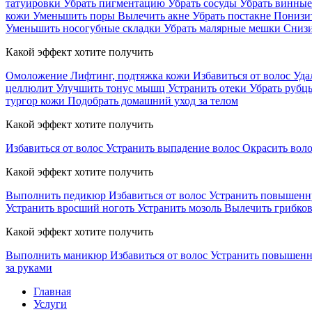
татуировки
Убрать пигментацию
Убрать сосуды
Убрать винные
кожи
Уменьшить поры
Вылечить акне
Убрать постакне
Понизи
Уменьшить носогубные складки
Убрать малярные мешки
Снизи
Какой эффект хотите получить
Омоложение
Лифтинг, подтяжка кожи
Избавиться от волос
Уда
целлюлит
Улучшить тонус мышц
Устранить отеки
Убрать рубц
тургор кожи
Подобрать домашний уход за телом
Какой эффект хотите получить
Избавиться от волос
Устранить выпадение волос
Окрасить вол
Какой эффект хотите получить
Выполнить педикюр
Избавиться от волос
Устранить повышенн
Устранить вросший ноготь
Устранить мозоль
Вылечить грибков
Какой эффект хотите получить
Выполнить маникюр
Избавиться от волос
Устранить повышен
за руками
Главная
Услуги