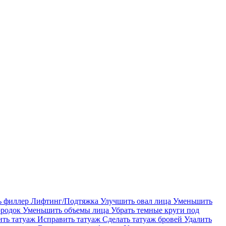
ь филлер
Лифтинг/Подтяжка
Улучшить овал лица
Уменьшить
ородок
Уменьшить объемы лица
Убрать темные круги под
ить татуаж
Исправить татуаж
Сделать татуаж бровей
Удалить