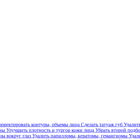
орректировать контуры, объемы лица
Сделать татуаж губ
Удалит
ины
Улучшить плотность и тургор кожи лица
Убрать второй подб
ы вокруг глаз
Удалить папилломы, кератомы, гемангиомы
Удал