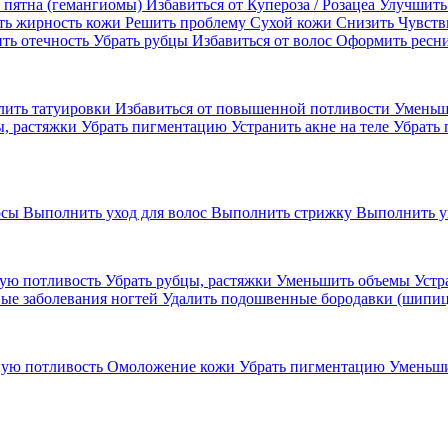
 пятна (гемангиомы)
Избавиться от Купероза / Розацеа
Улучшить
ть жирность кожи
Решить проблему Сухой кожи
Cнизить Чувств
ть отечность
Убрать рубцы
Избавиться от волос
Оформить ресн
лить татуировки
Избавиться от повышенной потливости
Уменьш
ы, растяжки
Убрать пигментацию
Устранить акне на теле
Убрать 
осы
Выполнить уход для волос
Выполнить стрижку
Выполнить у
ую потливость
Убрать рубцы, растяжки
Уменьшить объемы
Устр
ые заболевания ногтей
Удалить подошвенные бородавки (шипи
ную потливость
Омоложение кожи
Убрать пигментацию
Уменьш