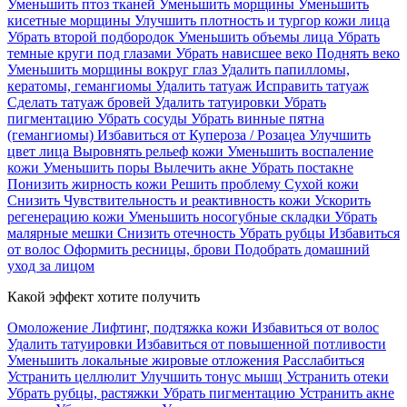
Уменьшить птоз тканей
Уменьшить морщины
Уменьшить
кисетные морщины
Улучшить плотность и тургор кожи лица
Убрать второй подбородок
Уменьшить объемы лица
Убрать
темные круги под глазами
Убрать нависшее веко
Поднять веко
Уменьшить морщины вокруг глаз
Удалить папилломы,
кератомы, гемангиомы
Удалить татуаж
Исправить татуаж
Сделать татуаж бровей
Удалить татуировки
Убрать
пигментацию
Убрать сосуды
Убрать винные пятна
(гемангиомы)
Избавиться от Купероза / Розацеа
Улучшить
цвет лица
Выровнять рельеф кожи
Уменьшить воспаление
кожи
Уменьшить поры
Вылечить акне
Убрать постакне
Понизить жирность кожи
Решить проблему Сухой кожи
Cнизить Чувствительность и реактивность кожи
Ускорить
регенерацию кожи
Уменьшить носогубные складки
Убрать
малярные мешки
Снизить отечность
Убрать рубцы
Избавиться
от волос
Оформить ресницы, брови
Подобрать домашний
уход за лицом
Какой эффект хотите получить
Омоложение
Лифтинг, подтяжка кожи
Избавиться от волос
Удалить татуировки
Избавиться от повышенной потливости
Уменьшить локальные жировые отложения
Расслабиться
Устранить целлюлит
Улучшить тонус мышц
Устранить отеки
Убрать рубцы, растяжки
Убрать пигментацию
Устранить акне