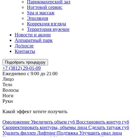
Парикмахерский зал
Ногтевой сервис
Spa и массаж
Эпиляция
Коррекция взгляда
Территория мужчин
Новости и акции
Аппаратный парк
До/после
Контакты
Подобрать процедуру
+7 (3812) 29-01-09
Ежедневно с 9:00 до 21:00
Лицо
Тело
Волосы
Ноги
Руки
Какой эффект хотите получить
Омоложение
Увеличить объем губ
Восстановить контур губ
Скорректировать контуры, объемы лица
Сделать татуаж губ
Удалить филлер
Лифтинг/Подтяжка
Улучшить овал лица