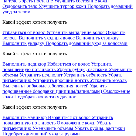
на теле
Убрать постакне
Улучшить состояние кожи
Оздоровить тело
Улучшить тургор кожи
Подобрать домашний
уход за телом
Какой эффект хотите получить
Избавиться от волос
Устранить выпадение волос
Окрасить
волосы
Выполнить уход для волос
Выполнить стрижку
Выполнить укладку
Подобрать домашний уход за волосами
Какой эффект хотите получить
Выполнить педикюр
Избавиться от волос
Устранить
повышенную потливость
Убрать рубцы, растяжки
Уменьшить
объемы
Устранить целлюлит
Устранить отёчность
Убрать
пигментацию
Устранить вросший ноготь
Устранить мозоль
Вылечить грибковые заболевания ногтей
Удалить
подошвенные бородавки (шипицы/папилломы)
Омоложение
кожи
Подобрать косметику для ног
Какой эффект хотите получить
Выполнить маникюр
Избавиться от волос
Устранить
повышенную потливость
Омоложение кожи
Убрать
пигментацию
Уменьшить объемы
Убрать рубцы, растяжки
Подобрать домашний уход за руками