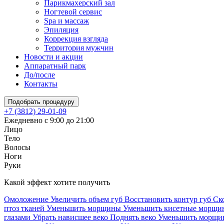
Парикмахерский зал
Ногтевой сервис
Spa и массаж
Эпиляция
Коррекция взгляда
Территория мужчин
Новости и акции
Аппаратный парк
До/после
Контакты
Подобрать процедуру
+7 (3812) 29-01-09
Ежедневно с 9:00 до 21:00
Лицо
Тело
Волосы
Ноги
Руки
Какой эффект хотите получить
Омоложение
Увеличить объем губ
Восстановить контур губ
Ск
птоз тканей
Уменьшить морщины
Уменьшить кисетные морщ
глазами
Убрать нависшее веко
Поднять веко
Уменьшить морщин