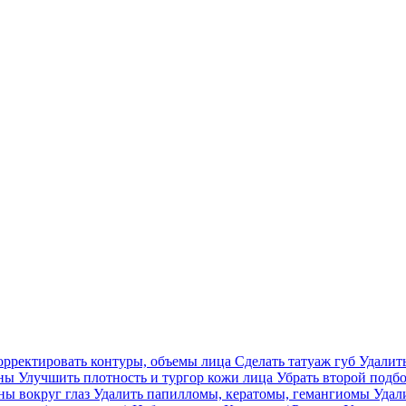
орректировать контуры, объемы лица
Сделать татуаж губ
Удалит
ины
Улучшить плотность и тургор кожи лица
Убрать второй подб
ы вокруг глаз
Удалить папилломы, кератомы, гемангиомы
Удал