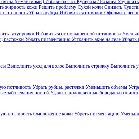
 пятна (гемангиомы)
Избавиться от Купероза / Розацеа
Улучшить
ть жирность кожи
Решить проблему Сухой кожи
Cнизить Чувств
ть отечность
Убрать рубцы
Избавиться от волос
Оформить ресн
лить татуировки
Избавиться от повышенной потливости
Уменьш
ы, растяжки
Убрать пигментацию
Устранить акне на теле
Убрать 
осы
Выполнить уход для волос
Выполнить стрижку
Выполнить у
ую потливость
Убрать рубцы, растяжки
Уменьшить объемы
Устр
ые заболевания ногтей
Удалить подошвенные бородавки (шипи
ную потливость
Омоложение кожи
Убрать пигментацию
Уменьш