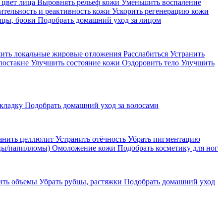
 цвет лица
Выровнять рельеф кожи
Уменьшить воспаление
ительность и реактивность кожи
Ускорить регенерацию кожи
ицы, брови
Подобрать домашний уход за лицом
ить локальные жировые отложения
Расслабиться
Устранить
постакне
Улучшить состояние кожи
Оздоровить тело
Улучшить
кладку
Подобрать домашний уход за волосами
анить целлюлит
Устранить отёчность
Убрать пигментацию
цы/папилломы)
Омоложение кожи
Подобрать косметику для ног
ить объемы
Убрать рубцы, растяжки
Подобрать домашний уход