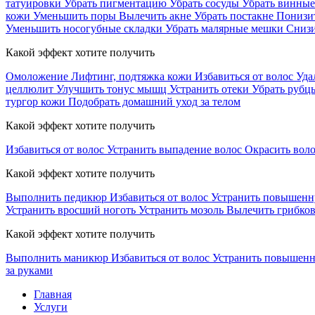
татуировки
Убрать пигментацию
Убрать сосуды
Убрать винные
кожи
Уменьшить поры
Вылечить акне
Убрать постакне
Понизи
Уменьшить носогубные складки
Убрать малярные мешки
Снизи
Какой эффект хотите получить
Омоложение
Лифтинг, подтяжка кожи
Избавиться от волос
Уда
целлюлит
Улучшить тонус мышц
Устранить отеки
Убрать рубц
тургор кожи
Подобрать домашний уход за телом
Какой эффект хотите получить
Избавиться от волос
Устранить выпадение волос
Окрасить вол
Какой эффект хотите получить
Выполнить педикюр
Избавиться от волос
Устранить повышенн
Устранить вросший ноготь
Устранить мозоль
Вылечить грибков
Какой эффект хотите получить
Выполнить маникюр
Избавиться от волос
Устранить повышен
за руками
Главная
Услуги