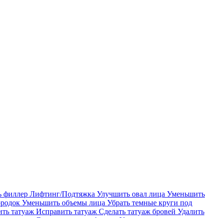
ь филлер
Лифтинг/Подтяжка
Улучшить овал лица
Уменьшить
ородок
Уменьшить объемы лица
Убрать темные круги под
ить татуаж
Исправить татуаж
Сделать татуаж бровей
Удалить