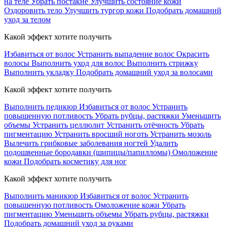
на теле
Убрать постакне
Улучшить состояние кожи
Оздоровить тело
Улучшить тургор кожи
Подобрать домашний
уход за телом
Какой эффект хотите получить
Избавиться от волос
Устранить выпадение волос
Окрасить
волосы
Выполнить уход для волос
Выполнить стрижку
Выполнить укладку
Подобрать домашний уход за волосами
Какой эффект хотите получить
Выполнить педикюр
Избавиться от волос
Устранить
повышенную потливость
Убрать рубцы, растяжки
Уменьшить
объемы
Устранить целлюлит
Устранить отёчность
Убрать
пигментацию
Устранить вросший ноготь
Устранить мозоль
Вылечить грибковые заболевания ногтей
Удалить
подошвенные бородавки (шипицы/папилломы)
Омоложение
кожи
Подобрать косметику для ног
Какой эффект хотите получить
Выполнить маникюр
Избавиться от волос
Устранить
повышенную потливость
Омоложение кожи
Убрать
пигментацию
Уменьшить объемы
Убрать рубцы, растяжки
Подобрать домашний уход за руками