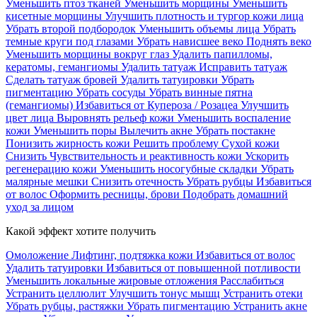
Уменьшить птоз тканей
Уменьшить морщины
Уменьшить
кисетные морщины
Улучшить плотность и тургор кожи лица
Убрать второй подбородок
Уменьшить объемы лица
Убрать
темные круги под глазами
Убрать нависшее веко
Поднять веко
Уменьшить морщины вокруг глаз
Удалить папилломы,
кератомы, гемангиомы
Удалить татуаж
Исправить татуаж
Сделать татуаж бровей
Удалить татуировки
Убрать
пигментацию
Убрать сосуды
Убрать винные пятна
(гемангиомы)
Избавиться от Купероза / Розацеа
Улучшить
цвет лица
Выровнять рельеф кожи
Уменьшить воспаление
кожи
Уменьшить поры
Вылечить акне
Убрать постакне
Понизить жирность кожи
Решить проблему Сухой кожи
Cнизить Чувствительность и реактивность кожи
Ускорить
регенерацию кожи
Уменьшить носогубные складки
Убрать
малярные мешки
Снизить отечность
Убрать рубцы
Избавиться
от волос
Оформить ресницы, брови
Подобрать домашний
уход за лицом
Какой эффект хотите получить
Омоложение
Лифтинг, подтяжка кожи
Избавиться от волос
Удалить татуировки
Избавиться от повышенной потливости
Уменьшить локальные жировые отложения
Расслабиться
Устранить целлюлит
Улучшить тонус мышц
Устранить отеки
Убрать рубцы, растяжки
Убрать пигментацию
Устранить акне