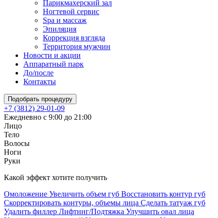
Парикмахерский зал
Ногтевой сервис
Spa и массаж
Эпиляция
Коррекция взгляда
Территория мужчин
Новости и акции
Аппаратный парк
До/после
Контакты
Подобрать процедуру
+7 (3812) 29-01-09
Ежедневно с 9:00 до 21:00
Лицо
Тело
Волосы
Ноги
Руки
Какой эффект хотите получить
Омоложение
Увеличить объем губ
Восстановить контур губ
Скорректировать контуры, объемы лица
Сделать татуаж губ
Удалить филлер
Лифтинг/Подтяжка
Улучшить овал лица