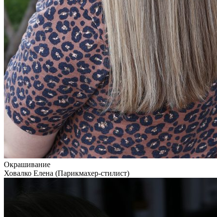
Окрашивание
Ховалко Елена (Парикмахер-стилист)