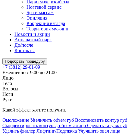
Парикмахерский зал
Ногтевой сервис
Spa и массаж
Эпиляция
Коррекция взгляда
Территория мужчин
Новости и акции
Аппаратный парк
До/после
Контакты
Подобрать процедуру
+7 (3812) 29-01-09
Ежедневно с 9:00 до 21:00
Лицо
Тело
Волосы
Ноги
Руки
Какой эффект хотите получить
Омоложение
Увеличить объем губ
Восстановить контур губ
Скорректировать контуры, объемы лица
Сделать татуаж губ
Удалить филлер
Лифтинг/Подтяжка
Улучшить овал лица