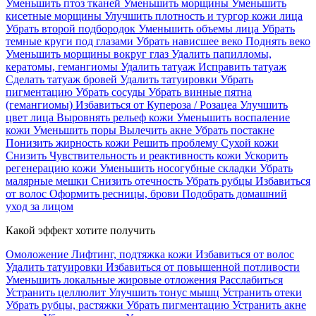
Уменьшить птоз тканей
Уменьшить морщины
Уменьшить
кисетные морщины
Улучшить плотность и тургор кожи лица
Убрать второй подбородок
Уменьшить объемы лица
Убрать
темные круги под глазами
Убрать нависшее веко
Поднять веко
Уменьшить морщины вокруг глаз
Удалить папилломы,
кератомы, гемангиомы
Удалить татуаж
Исправить татуаж
Сделать татуаж бровей
Удалить татуировки
Убрать
пигментацию
Убрать сосуды
Убрать винные пятна
(гемангиомы)
Избавиться от Купероза / Розацеа
Улучшить
цвет лица
Выровнять рельеф кожи
Уменьшить воспаление
кожи
Уменьшить поры
Вылечить акне
Убрать постакне
Понизить жирность кожи
Решить проблему Сухой кожи
Cнизить Чувствительность и реактивность кожи
Ускорить
регенерацию кожи
Уменьшить носогубные складки
Убрать
малярные мешки
Снизить отечность
Убрать рубцы
Избавиться
от волос
Оформить ресницы, брови
Подобрать домашний
уход за лицом
Какой эффект хотите получить
Омоложение
Лифтинг, подтяжка кожи
Избавиться от волос
Удалить татуировки
Избавиться от повышенной потливости
Уменьшить локальные жировые отложения
Расслабиться
Устранить целлюлит
Улучшить тонус мышц
Устранить отеки
Убрать рубцы, растяжки
Убрать пигментацию
Устранить акне