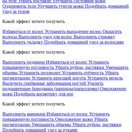
на теле
Убрать постакне
Улучшить состояние кожи
Оздоровить тело
Улучшить тургор кожи
Подобрать домашний
уход за телом
Какой эффект хотите получить
Избавиться от волос
Устранить выпадение волос
Окрасить
волосы
Выполнить уход для волос
Выполнить стрижку
Выполнить укладку
Подобрать домашний уход за волосами
Какой эффект хотите получить
Выполнить педикюр
Избавиться от волос
Устранить
повышенную потливость
Убрать рубцы, растяжки
Уменьшить
объемы
Устранить целлюлит
Устранить отёчность
Убрать
пигментацию
Устранить вросший ноготь
Устранить мозоль
Вылечить грибковые заболевания ногтей
Удалить
подошвенные бородавки (шипицы/папилломы)
Омоложение
кожи
Подобрать косметику для ног
Какой эффект хотите получить
Выполнить маникюр
Избавиться от волос
Устранить
повышенную потливость
Омоложение кожи
Убрать
пигментацию
Уменьшить объемы
Убрать рубцы, растяжки
Подобрать домашний уход за руками