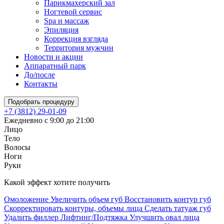
Парикмахерский зал
Ногтевой сервис
Spa и массаж
Эпиляция
Коррекция взгляда
Территория мужчин
Новости и акции
Аппаратный парк
До/после
Контакты
Подобрать процедуру
+7 (3812) 29-01-09
Ежедневно с 9:00 до 21:00
Лицо
Тело
Волосы
Ноги
Руки
Какой эффект хотите получить
Омоложение
Увеличить объем губ
Восстановить контур губ
Скорректировать контуры, объемы лица
Сделать татуаж губ
Удалить филлер
Лифтинг/Подтяжка
Улучшить овал лица