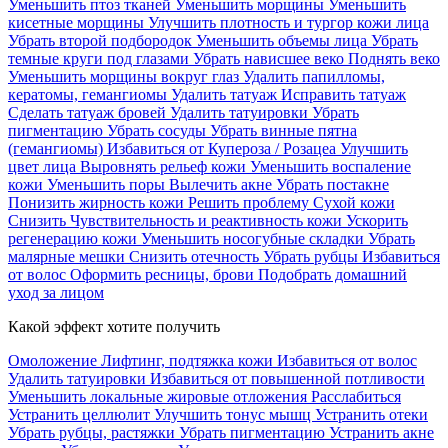
Уменьшить птоз тканей
Уменьшить морщины
Уменьшить
кисетные морщины
Улучшить плотность и тургор кожи лица
Убрать второй подбородок
Уменьшить объемы лица
Убрать
темные круги под глазами
Убрать нависшее веко
Поднять веко
Уменьшить морщины вокруг глаз
Удалить папилломы,
кератомы, гемангиомы
Удалить татуаж
Исправить татуаж
Сделать татуаж бровей
Удалить татуировки
Убрать
пигментацию
Убрать сосуды
Убрать винные пятна
(гемангиомы)
Избавиться от Купероза / Розацеа
Улучшить
цвет лица
Выровнять рельеф кожи
Уменьшить воспаление
кожи
Уменьшить поры
Вылечить акне
Убрать постакне
Понизить жирность кожи
Решить проблему Сухой кожи
Cнизить Чувствительность и реактивность кожи
Ускорить
регенерацию кожи
Уменьшить носогубные складки
Убрать
малярные мешки
Снизить отечность
Убрать рубцы
Избавиться
от волос
Оформить ресницы, брови
Подобрать домашний
уход за лицом
Какой эффект хотите получить
Омоложение
Лифтинг, подтяжка кожи
Избавиться от волос
Удалить татуировки
Избавиться от повышенной потливости
Уменьшить локальные жировые отложения
Расслабиться
Устранить целлюлит
Улучшить тонус мышц
Устранить отеки
Убрать рубцы, растяжки
Убрать пигментацию
Устранить акне