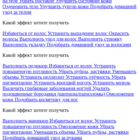
на теле
Убрать постакне
Улучшить состояние кожи
Оздоровить тело
Улучшить тургор кожи
Подобрать домашний
уход за телом
Какой эффект хотите получить
Избавиться от волос
Устранить выпадение волос
Окрасить
волосы
Выполнить уход для волос
Выполнить стрижку
Выполнить укладку
Подобрать домашний уход за волосами
Какой эффект хотите получить
Выполнить педикюр
Избавиться от волос
Устранить
повышенную потливость
Убрать рубцы, растяжки
Уменьшить
объемы
Устранить целлюлит
Устранить отёчность
Убрать
пигментацию
Устранить вросший ноготь
Устранить мозоль
Вылечить грибковые заболевания ногтей
Удалить
подошвенные бородавки (шипицы/папилломы)
Омоложение
кожи
Подобрать косметику для ног
Какой эффект хотите получить
Выполнить маникюр
Избавиться от волос
Устранить
повышенную потливость
Омоложение кожи
Убрать
пигментацию
Уменьшить объемы
Убрать рубцы, растяжки
Подобрать домашний уход за руками