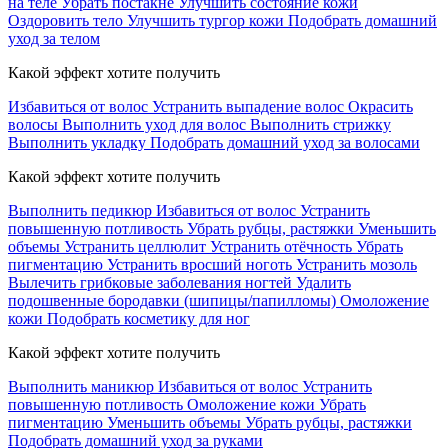
на теле
Убрать постакне
Улучшить состояние кожи
Оздоровить тело
Улучшить тургор кожи
Подобрать домашний
уход за телом
Какой эффект хотите получить
Избавиться от волос
Устранить выпадение волос
Окрасить
волосы
Выполнить уход для волос
Выполнить стрижку
Выполнить укладку
Подобрать домашний уход за волосами
Какой эффект хотите получить
Выполнить педикюр
Избавиться от волос
Устранить
повышенную потливость
Убрать рубцы, растяжки
Уменьшить
объемы
Устранить целлюлит
Устранить отёчность
Убрать
пигментацию
Устранить вросший ноготь
Устранить мозоль
Вылечить грибковые заболевания ногтей
Удалить
подошвенные бородавки (шипицы/папилломы)
Омоложение
кожи
Подобрать косметику для ног
Какой эффект хотите получить
Выполнить маникюр
Избавиться от волос
Устранить
повышенную потливость
Омоложение кожи
Убрать
пигментацию
Уменьшить объемы
Убрать рубцы, растяжки
Подобрать домашний уход за руками