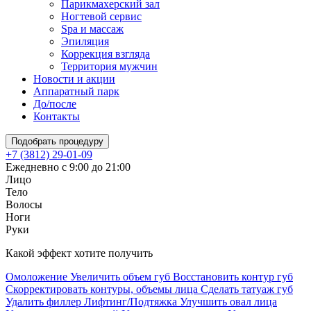
Парикмахерский зал
Ногтевой сервис
Spa и массаж
Эпиляция
Коррекция взгляда
Территория мужчин
Новости и акции
Аппаратный парк
До/после
Контакты
Подобрать процедуру
+7 (3812) 29-01-09
Ежедневно с 9:00 до 21:00
Лицо
Тело
Волосы
Ноги
Руки
Какой эффект хотите получить
Омоложение
Увеличить объем губ
Восстановить контур губ
Скорректировать контуры, объемы лица
Сделать татуаж губ
Удалить филлер
Лифтинг/Подтяжка
Улучшить овал лица