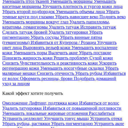
Уменьшить птоз тканей
Уменьшить морщины
Уменьшить
кисетные морщины
Улучшить плотность и тургор кожи лица
Убрать второй подбородок
Уменьшить объемы лица
Убрать
темные круги под глазами
Убрать нависшее веко
Поднять веко
Уменьшить морщины вокруг глаз
Удалить папилломы,
кератомы, гемангиомы
Удалить татуаж
Исправить татуаж
Сделать татуаж бровей
Удалить татуировки
Убрать
пигментацию
Убрать сосуды
Убрать винные пятна
(гемангиомы)
Избавиться от Купероза / Розацеа
Улучшить
цвет лица
Выровнять рельеф кожи
Уменьшить воспаление
кожи
Уменьшить поры
Вылечить акне
Убрать постакне
Понизить жирность кожи
Решить проблему Сухой кожи
Cнизить Чувствительность и реактивность кожи
Ускорить
регенерацию кожи
Уменьшить носогубные складки
Убрать
малярные мешки
Снизить отечность
Убрать рубцы
Избавиться
от волос
Оформить ресницы, брови
Подобрать домашний
уход за лицом
Какой эффект хотите получить
Омоложение
Лифтинг, подтяжка кожи
Избавиться от волос
Удалить татуировки
Избавиться от повышенной потливости
Уменьшить локальные жировые отложения
Расслабиться
Устранить целлюлит
Улучшить тонус мышц
Устранить отеки
Убрать рубцы, растяжки
Убрать пигментацию
Устранить акне