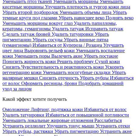
Уменьшить птоз тканей
Уменьшить морщины
Уменьшить
кисетные морщины
Улучшить плотность и тургор кожи лица
Убрать второй подбородок
Уменьшить объемы лица
Убрать
темные круги под глазами
Убрать нависшее веко
Поднять веко
Уменьшить морщины вокруг глаз
Удалить папилломы,
кератомы, гемангиомы
Удалить татуаж
Исправить татуаж
Сделать татуаж бровей
Удалить татуировки
Убрать
пигментацию
Убрать сосуды
Убрать винные пятна
(гемангиомы)
Избавиться от Купероза / Розацеа
Улучшить
цвет лица
Выровнять рельеф кожи
Уменьшить воспаление
кожи
Уменьшить поры
Вылечить акне
Убрать постакне
Понизить жирность кожи
Решить проблему Сухой кожи
Cнизить Чувствительность и реактивность кожи
Ускорить
регенерацию кожи
Уменьшить носогубные складки
Убрать
малярные мешки
Снизить отечность
Убрать рубцы
Избавиться
от волос
Оформить ресницы, брови
Подобрать домашний
уход за лицом
Какой эффект хотите получить
Омоложение
Лифтинг, подтяжка кожи
Избавиться от волос
Удалить татуировки
Избавиться от повышенной потливости
Уменьшить локальные жировые отложения
Расслабиться
Устранить целлюлит
Улучшить тонус мышц
Устранить отеки
Убрать рубцы, растяжки
Убрать пигментацию
Устранить акне