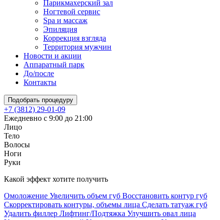
Парикмахерский зал
Ногтевой сервис
Spa и массаж
Эпиляция
Коррекция взгляда
Территория мужчин
Новости и акции
Аппаратный парк
До/после
Контакты
Подобрать процедуру
+7 (3812) 29-01-09
Ежедневно с 9:00 до 21:00
Лицо
Тело
Волосы
Ноги
Руки
Какой эффект хотите получить
Омоложение
Увеличить объем губ
Восстановить контур губ
Скорректировать контуры, объемы лица
Сделать татуаж губ
Удалить филлер
Лифтинг/Подтяжка
Улучшить овал лица