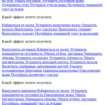
на теле
Убрать постакне
Улучшить состояние кожи
Оздоровить тело
Улучшить тургор кожи
Подобрать домашний
уход за телом
Какой эффект хотите получить
Избавиться от волос
Устранить выпадение волос
Окрасить
волосы
Выполнить уход для волос
Выполнить стрижку
Выполнить укладку
Подобрать домашний уход за волосами
Какой эффект хотите получить
Выполнить педикюр
Избавиться от волос
Устранить
повышенную потливость
Убрать рубцы, растяжки
Уменьшить
объемы
Устранить целлюлит
Устранить отёчность
Убрать
пигментацию
Устранить вросший ноготь
Устранить мозоль
Вылечить грибковые заболевания ногтей
Удалить
подошвенные бородавки (шипицы/папилломы)
Омоложение
кожи
Подобрать косметику для ног
Какой эффект хотите получить
Выполнить маникюр
Избавиться от волос
Устранить
повышенную потливость
Омоложение кожи
Убрать
пигментацию
Уменьшить объемы
Убрать рубцы, растяжки
Подобрать домашний уход за руками