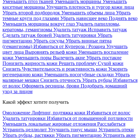
Уменьшить птоз тканей
Уменьшить морщины
Уменьшить
кисетные морщины
Улучшить плотность и тургор кожи лица
Убрать второй подбородок
Уменьшить объемы лица
Убрать
темные круги под глазами
Убрать нависшее веко
Поднять веко
Уменьшить морщины вокруг глаз
Удалить папилломы,
кератомы, гемангиомы
Удалить татуаж
Исправить татуаж
Сделать татуаж бровей
Удалить татуировки
Убрать
пигментацию
Убрать сосуды
Убрать винные пятна
(гемангиомы)
Избавиться от Купероза / Розацеа
Улучшить
цвет лица
Выровнять рельеф кожи
Уменьшить воспаление
кожи
Уменьшить поры
Вылечить акне
Убрать постакне
Понизить жирность кожи
Решить проблему Сухой кожи
Cнизить Чувствительность и реактивность кожи
Ускорить
регенерацию кожи
Уменьшить носогубные складки
Убрать
малярные мешки
Снизить отечность
Убрать рубцы
Избавиться
от волос
Оформить ресницы, брови
Подобрать домашний
уход за лицом
Какой эффект хотите получить
Омоложение
Лифтинг, подтяжка кожи
Избавиться от волос
Удалить татуировки
Избавиться от повышенной потливости
Уменьшить локальные жировые отложения
Расслабиться
Устранить целлюлит
Улучшить тонус мышц
Устранить отеки
Убрать рубцы, растяжки
Убрать пигментацию
Устранить акне