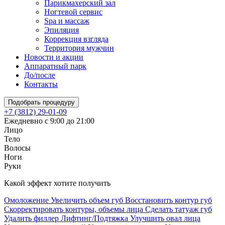
Парикмахерский зал
Ногтевой сервис
Spa и массаж
Эпиляция
Коррекция взгляда
Территория мужчин
Новости и акции
Аппаратный парк
До/после
Контакты
Подобрать процедуру
+7 (3812) 29-01-09
Ежедневно с 9:00 до 21:00
Лицо
Тело
Волосы
Ноги
Руки
Какой эффект хотите получить
Омоложение
Увеличить объем губ
Восстановить контур губ
Скорректировать контуры, объемы лица
Сделать татуаж губ
Удалить филлер
Лифтинг/Подтяжка
Улучшить овал лица