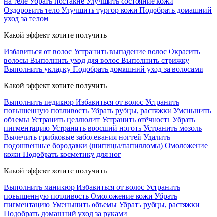
на теле
Убрать постакне
Улучшить состояние кожи
Оздоровить тело
Улучшить тургор кожи
Подобрать домашний
уход за телом
Какой эффект хотите получить
Избавиться от волос
Устранить выпадение волос
Окрасить
волосы
Выполнить уход для волос
Выполнить стрижку
Выполнить укладку
Подобрать домашний уход за волосами
Какой эффект хотите получить
Выполнить педикюр
Избавиться от волос
Устранить
повышенную потливость
Убрать рубцы, растяжки
Уменьшить
объемы
Устранить целлюлит
Устранить отёчность
Убрать
пигментацию
Устранить вросший ноготь
Устранить мозоль
Вылечить грибковые заболевания ногтей
Удалить
подошвенные бородавки (шипицы/папилломы)
Омоложение
кожи
Подобрать косметику для ног
Какой эффект хотите получить
Выполнить маникюр
Избавиться от волос
Устранить
повышенную потливость
Омоложение кожи
Убрать
пигментацию
Уменьшить объемы
Убрать рубцы, растяжки
Подобрать домашний уход за руками