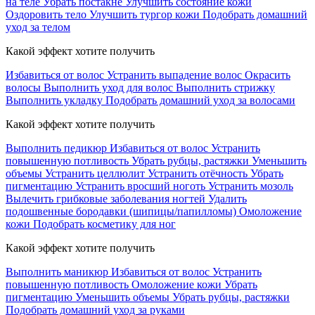
на теле
Убрать постакне
Улучшить состояние кожи
Оздоровить тело
Улучшить тургор кожи
Подобрать домашний
уход за телом
Какой эффект хотите получить
Избавиться от волос
Устранить выпадение волос
Окрасить
волосы
Выполнить уход для волос
Выполнить стрижку
Выполнить укладку
Подобрать домашний уход за волосами
Какой эффект хотите получить
Выполнить педикюр
Избавиться от волос
Устранить
повышенную потливость
Убрать рубцы, растяжки
Уменьшить
объемы
Устранить целлюлит
Устранить отёчность
Убрать
пигментацию
Устранить вросший ноготь
Устранить мозоль
Вылечить грибковые заболевания ногтей
Удалить
подошвенные бородавки (шипицы/папилломы)
Омоложение
кожи
Подобрать косметику для ног
Какой эффект хотите получить
Выполнить маникюр
Избавиться от волос
Устранить
повышенную потливость
Омоложение кожи
Убрать
пигментацию
Уменьшить объемы
Убрать рубцы, растяжки
Подобрать домашний уход за руками