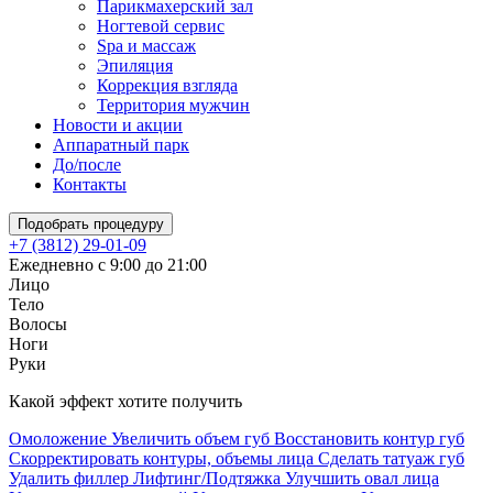
Парикмахерский зал
Ногтевой сервис
Spa и массаж
Эпиляция
Коррекция взгляда
Территория мужчин
Новости и акции
Аппаратный парк
До/после
Контакты
Подобрать процедуру
+7 (3812) 29-01-09
Ежедневно с 9:00 до 21:00
Лицо
Тело
Волосы
Ноги
Руки
Какой эффект хотите получить
Омоложение
Увеличить объем губ
Восстановить контур губ
Скорректировать контуры, объемы лица
Сделать татуаж губ
Удалить филлер
Лифтинг/Подтяжка
Улучшить овал лица