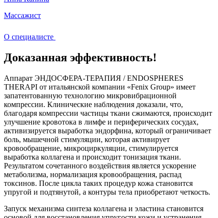
Массажист
О специалисте
Доказанная эффективность!
Аппарат ЭНДОСФЕРА-ТЕРАПИЯ / ENDOSPHERES
THERAPI от итальянской компании «Fenix Group» имеет
запатентованную технологию микровибрационной
компрессии. Клинические наблюдения доказали, что,
благодаря компрессии частицы ткани сжимаются, происходит
улучшение кровотока в лимфе и периферических сосудах,
активизируется выработка эндорфина, который ограничивает
боль, мышечной стимуляции, которая активирует
кровообращение, микроциркуляции, стимулируется
выработка коллагена и происходит тонизация ткани.
Результатом сочетанного воздействия является ускорение
метаболизма, нормализация кровообращения, распад
токсинов. После цикла таких процедур кожа становится
упругой и подтянутой, а контуры тела приобретают четкость.
Запуск механизма синтеза коллагена и эластина становится
основой для восстановления упругости кожи и устранения