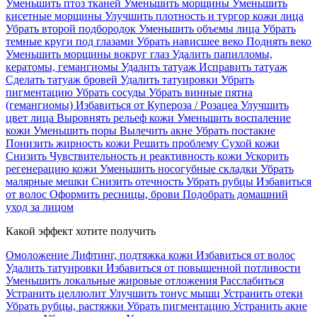
Уменьшить птоз тканей
Уменьшить морщины
Уменьшить
кисетные морщины
Улучшить плотность и тургор кожи лица
Убрать второй подбородок
Уменьшить объемы лица
Убрать
темные круги под глазами
Убрать нависшее веко
Поднять веко
Уменьшить морщины вокруг глаз
Удалить папилломы,
кератомы, гемангиомы
Удалить татуаж
Исправить татуаж
Сделать татуаж бровей
Удалить татуировки
Убрать
пигментацию
Убрать сосуды
Убрать винные пятна
(гемангиомы)
Избавиться от Купероза / Розацеа
Улучшить
цвет лица
Выровнять рельеф кожи
Уменьшить воспаление
кожи
Уменьшить поры
Вылечить акне
Убрать постакне
Понизить жирность кожи
Решить проблему Сухой кожи
Cнизить Чувствительность и реактивность кожи
Ускорить
регенерацию кожи
Уменьшить носогубные складки
Убрать
малярные мешки
Снизить отечность
Убрать рубцы
Избавиться
от волос
Оформить ресницы, брови
Подобрать домашний
уход за лицом
Какой эффект хотите получить
Омоложение
Лифтинг, подтяжка кожи
Избавиться от волос
Удалить татуировки
Избавиться от повышенной потливости
Уменьшить локальные жировые отложения
Расслабиться
Устранить целлюлит
Улучшить тонус мышц
Устранить отеки
Убрать рубцы, растяжки
Убрать пигментацию
Устранить акне