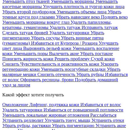
Уменьшить птоз тканей
Уменьшить морщины
Уменьшить
кисетные морщины
Улучшить плотность и тургор кожи лица
Убрать второй подбородок
Уменьшить объемы лица
Убрать
темные круги под глазами
Убрать нависшее веко
Поднять веко
Уменьшить морщины вокруг глаз
Удалить папилломы,
кератомы, гемангиомы
Удалить татуаж
Исправить татуаж
Сделать татуаж бровей
Удалить татуировки
Убрать
пигментацию
Убрать сосуды
Убрать винные пятна
(гемангиомы)
Избавиться от Купероза / Розацеа
Улучшить
цвет лица
Выровнять рельеф кожи
Уменьшить воспаление
кожи
Уменьшить поры
Вылечить акне
Убрать постакне
Понизить жирность кожи
Решить проблему Сухой кожи
Cнизить Чувствительность и реактивность кожи
Ускорить
регенерацию кожи
Уменьшить носогубные складки
Убрать
малярные мешки
Снизить отечность
Убрать рубцы
Избавиться
от волос
Оформить ресницы, брови
Подобрать домашний
уход за лицом
Какой эффект хотите получить
Омоложение
Лифтинг, подтяжка кожи
Избавиться от волос
Удалить татуировки
Избавиться от повышенной потливости
Уменьшить локальные жировые отложения
Расслабиться
Устранить целлюлит
Улучшить тонус мышц
Устранить отеки
Убрать рубцы, растяжки
Убрать пигментацию
Устранить акне