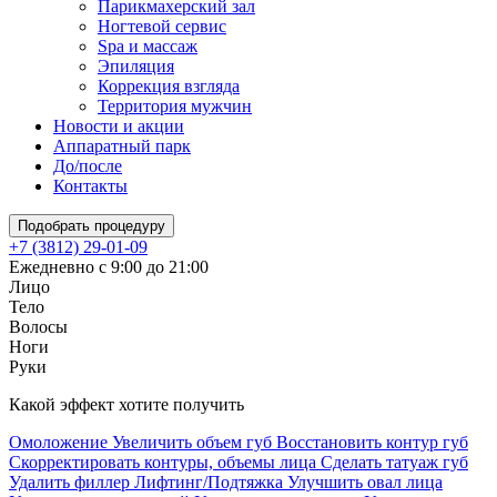
Парикмахерский зал
Ногтевой сервис
Spa и массаж
Эпиляция
Коррекция взгляда
Территория мужчин
Новости и акции
Аппаратный парк
До/после
Контакты
Подобрать процедуру
+7 (3812) 29-01-09
Ежедневно с 9:00 до 21:00
Лицо
Тело
Волосы
Ноги
Руки
Какой эффект хотите получить
Омоложение
Увеличить объем губ
Восстановить контур губ
Скорректировать контуры, объемы лица
Сделать татуаж губ
Удалить филлер
Лифтинг/Подтяжка
Улучшить овал лица