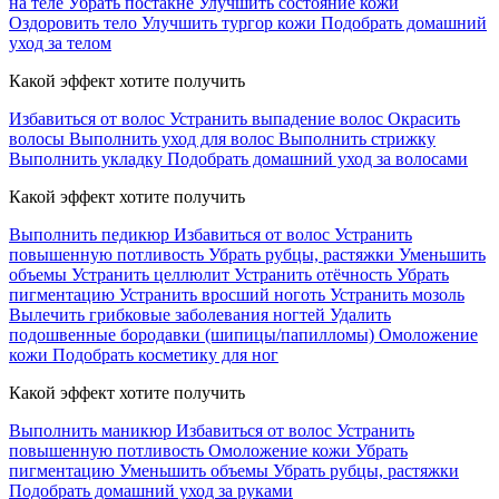
на теле
Убрать постакне
Улучшить состояние кожи
Оздоровить тело
Улучшить тургор кожи
Подобрать домашний
уход за телом
Какой эффект хотите получить
Избавиться от волос
Устранить выпадение волос
Окрасить
волосы
Выполнить уход для волос
Выполнить стрижку
Выполнить укладку
Подобрать домашний уход за волосами
Какой эффект хотите получить
Выполнить педикюр
Избавиться от волос
Устранить
повышенную потливость
Убрать рубцы, растяжки
Уменьшить
объемы
Устранить целлюлит
Устранить отёчность
Убрать
пигментацию
Устранить вросший ноготь
Устранить мозоль
Вылечить грибковые заболевания ногтей
Удалить
подошвенные бородавки (шипицы/папилломы)
Омоложение
кожи
Подобрать косметику для ног
Какой эффект хотите получить
Выполнить маникюр
Избавиться от волос
Устранить
повышенную потливость
Омоложение кожи
Убрать
пигментацию
Уменьшить объемы
Убрать рубцы, растяжки
Подобрать домашний уход за руками