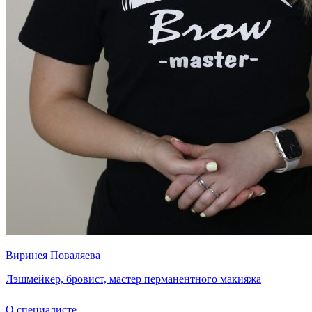
Виринея Поваляева
Лэшмейкер, бровист, мастер перманентного макияжа
О специалисте