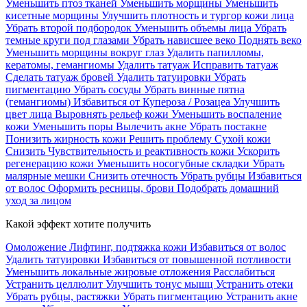
Уменьшить птоз тканей
Уменьшить морщины
Уменьшить
кисетные морщины
Улучшить плотность и тургор кожи лица
Убрать второй подбородок
Уменьшить объемы лица
Убрать
темные круги под глазами
Убрать нависшее веко
Поднять веко
Уменьшить морщины вокруг глаз
Удалить папилломы,
кератомы, гемангиомы
Удалить татуаж
Исправить татуаж
Сделать татуаж бровей
Удалить татуировки
Убрать
пигментацию
Убрать сосуды
Убрать винные пятна
(гемангиомы)
Избавиться от Купероза / Розацеа
Улучшить
цвет лица
Выровнять рельеф кожи
Уменьшить воспаление
кожи
Уменьшить поры
Вылечить акне
Убрать постакне
Понизить жирность кожи
Решить проблему Сухой кожи
Cнизить Чувствительность и реактивность кожи
Ускорить
регенерацию кожи
Уменьшить носогубные складки
Убрать
малярные мешки
Снизить отечность
Убрать рубцы
Избавиться
от волос
Оформить ресницы, брови
Подобрать домашний
уход за лицом
Какой эффект хотите получить
Омоложение
Лифтинг, подтяжка кожи
Избавиться от волос
Удалить татуировки
Избавиться от повышенной потливости
Уменьшить локальные жировые отложения
Расслабиться
Устранить целлюлит
Улучшить тонус мышц
Устранить отеки
Убрать рубцы, растяжки
Убрать пигментацию
Устранить акне