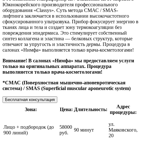
Южнокорейского производителя профессионального
оборудования «Classys». Суть метода СМАС / SMAS-
лифтинга заключается в использовании высокочастотного
сфокусированного ультразвука. Прибор фокусирует энергию в
тканях лица и тела и создает зону термокоагуляции без
повреждения эпидермиса. Это стимулирует собственный
синтез коллагена и эластина — белковых структур, которые
отвечают за упругость и эластичность дермы. Процедура в
салонах «Нимфа» выполняется только врача-косметологами!
Внимание! В салонах «Нимфа» мы предоставляем услуги
только на оригинальных аппаратах. Процедура
выполняется только врача-косметологами!
*СМАС (Поверхностная мышечно-апоневротическая
система) / SMAS (Superficial muscular aponeurotic system)
Бесплатная консультация
Адрес
Зона:
Цена:
Длительность:
процедуры:
ул.
Лицо + подбородок (до
58000
90 минут
Маяковского,
900 линий)
руб.
20