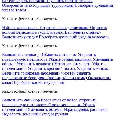
на теле
Убрать постакне
Улучшить состояние кожи
Оздоровить тело
Улучшить тургор кожи
Подобрать домашний
уход за телом
Какой эффект хотите получить
Избавиться от волос
Устранить выпадение волос
Окрасить
волосы
Выполнить уход для волос
Выполнить стрижку
Выполнить укладку
Подобрать домашний уход за волосами
Какой эффект хотите получить
Выполнить педикюр
Избавиться от волос
Устранить
повышенную потливость
Убрать рубцы, растяжки
Уменьшить
объемы
Устранить целлюлит
Устранить отёчность
Убрать
пигментацию
Устранить вросший ноготь
Устранить мозоль
Вылечить грибковые заболевания ногтей
Удалить
подошвенные бородавки (шипицы/папилломы)
Омоложение
кожи
Подобрать косметику для ног
Какой эффект хотите получить
Выполнить маникюр
Избавиться от волос
Устранить
повышенную потливость
Омоложение кожи
Убрать
пигментацию
Уменьшить объемы
Убрать рубцы, растяжки
Подобрать домашний уход за руками