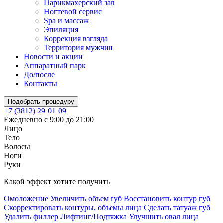
Парикмахерский зал
Ногтевой сервис
Spa и массаж
Эпиляция
Коррекция взгляда
Территория мужчин
Новости и акции
Аппаратный парк
До/после
Контакты
Подобрать процедуру
+7 (3812) 29-01-09
Ежедневно с 9:00 до 21:00
Лицо
Тело
Волосы
Ноги
Руки
Какой эффект хотите получить
Омоложение
Увеличить объем губ
Восстановить контур губ
Скорректировать контуры, объемы лица
Сделать татуаж губ
Удалить филлер
Лифтинг/Подтяжка
Улучшить овал лица