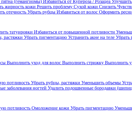
 пятна (гемангиомы)
Избавиться от Купероза / Розацеа
Улучшить
ть жирность кожи
Решить проблему Сухой кожи
Cнизить Чувств
ть отечность
Убрать рубцы
Избавиться от волос
Оформить ресн
лить татуировки
Избавиться от повышенной потливости
Уменьш
ы, растяжки
Убрать пигментацию
Устранить акне на теле
Убрать 
осы
Выполнить уход для волос
Выполнить стрижку
Выполнить у
ую потливость
Убрать рубцы, растяжки
Уменьшить объемы
Устр
ые заболевания ногтей
Удалить подошвенные бородавки (шипи
ную потливость
Омоложение кожи
Убрать пигментацию
Уменьш