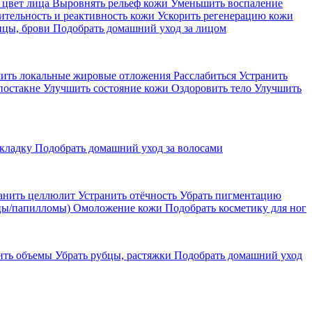
 цвет лица
Выровнять рельеф кожи
Уменьшить воспаление
ительность и реактивность кожи
Ускорить регенерацию кожи
ицы, брови
Подобрать домашний уход за лицом
ить локальные жировые отложения
Расслабиться
Устранить
постакне
Улучшить состояние кожи
Оздоровить тело
Улучшить
кладку
Подобрать домашний уход за волосами
анить целлюлит
Устранить отёчность
Убрать пигментацию
цы/папилломы)
Омоложение кожи
Подобрать косметику для ног
ить объемы
Убрать рубцы, растяжки
Подобрать домашний уход