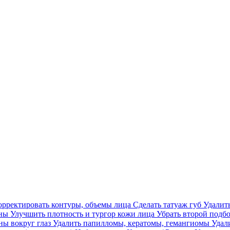
орректировать контуры, объемы лица
Сделать татуаж губ
Удалит
ины
Улучшить плотность и тургор кожи лица
Убрать второй подб
ы вокруг глаз
Удалить папилломы, кератомы, гемангиомы
Удал