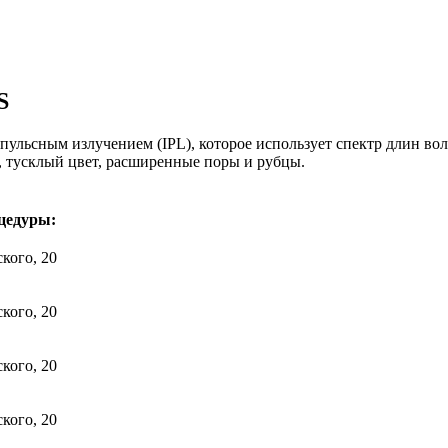
S
пульсным излучением (IPL), которое использует спектр длин во
, тусклый цвет, расширенные поры и рубцы.
цедуры:
ского, 20
ского, 20
ского, 20
ского, 20