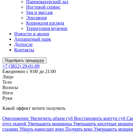
Парикмахерский зал
Ногтевой сервис
Spa и массаж
Эпиляция
Коррекция взгляда
Территория мужчин
Новости и акции
Аппаратный парк
До/после
Контакты
Подобрать процедуру
+7 (3812) 29-01-09
Ежедневно с 9:00 до 21:00
Лицо
Тело
Волосы
Ноги
Руки
Какой эффект хотите получить
Омоложение
Увеличить объем губ
Восстановить контур губ
Ск
птоз тканей
Уменьшить морщины
Уменьшить кисетные морщ
глазами
Убрать нависшее веко
Поднять веко
Уменьшить морщин