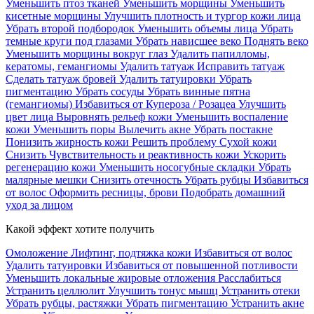
Уменьшить птоз тканей
Уменьшить морщины
Уменьшить
кисетные морщины
Улучшить плотность и тургор кожи лица
Убрать второй подбородок
Уменьшить объемы лица
Убрать
темные круги под глазами
Убрать нависшее веко
Поднять веко
Уменьшить морщины вокруг глаз
Удалить папилломы,
кератомы, гемангиомы
Удалить татуаж
Исправить татуаж
Сделать татуаж бровей
Удалить татуировки
Убрать
пигментацию
Убрать сосуды
Убрать винные пятна
(гемангиомы)
Избавиться от Купероза / Розацеа
Улучшить
цвет лица
Выровнять рельеф кожи
Уменьшить воспаление
кожи
Уменьшить поры
Вылечить акне
Убрать постакне
Понизить жирность кожи
Решить проблему Сухой кожи
Cнизить Чувствительность и реактивность кожи
Ускорить
регенерацию кожи
Уменьшить носогубные складки
Убрать
малярные мешки
Снизить отечность
Убрать рубцы
Избавиться
от волос
Оформить ресницы, брови
Подобрать домашний
уход за лицом
Какой эффект хотите получить
Омоложение
Лифтинг, подтяжка кожи
Избавиться от волос
Удалить татуировки
Избавиться от повышенной потливости
Уменьшить локальные жировые отложения
Расслабиться
Устранить целлюлит
Улучшить тонус мышц
Устранить отеки
Убрать рубцы, растяжки
Убрать пигментацию
Устранить акне