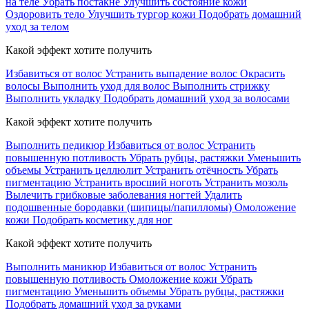
на теле
Убрать постакне
Улучшить состояние кожи
Оздоровить тело
Улучшить тургор кожи
Подобрать домашний
уход за телом
Какой эффект хотите получить
Избавиться от волос
Устранить выпадение волос
Окрасить
волосы
Выполнить уход для волос
Выполнить стрижку
Выполнить укладку
Подобрать домашний уход за волосами
Какой эффект хотите получить
Выполнить педикюр
Избавиться от волос
Устранить
повышенную потливость
Убрать рубцы, растяжки
Уменьшить
объемы
Устранить целлюлит
Устранить отёчность
Убрать
пигментацию
Устранить вросший ноготь
Устранить мозоль
Вылечить грибковые заболевания ногтей
Удалить
подошвенные бородавки (шипицы/папилломы)
Омоложение
кожи
Подобрать косметику для ног
Какой эффект хотите получить
Выполнить маникюр
Избавиться от волос
Устранить
повышенную потливость
Омоложение кожи
Убрать
пигментацию
Уменьшить объемы
Убрать рубцы, растяжки
Подобрать домашний уход за руками