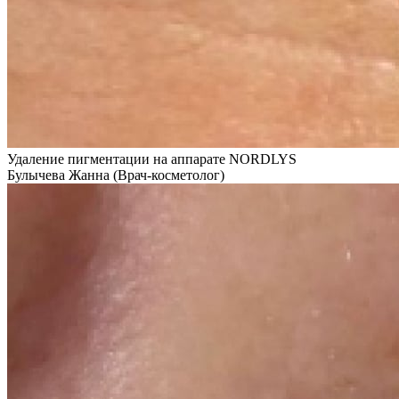
Удаление пигментации на аппарате NORDLYS
Булычева Жанна (Врач-косметолог)