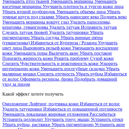
Уменьшить птоз тканей
Уменьшить морщины
Уменьшить
кисетные морщины
Улучшить плотность и тургор кожи лица
Убрать второй подбородок
Уменьшить объемы лица
Убрать
темные круги под глазами
Убрать нависшее веко
Поднять веко
Уменьшить морщины вокруг глаз
Удалить папилломы,
кератомы, гемангиомы
Удалить татуаж
Исправить татуаж
Сделать татуаж бровей
Удалить татуировки
Убрать
пигментацию
Убрать сосуды
Убрать винные пятна
(гемангиомы)
Избавиться от Купероза / Розацеа
Улучшить
цвет лица
Выровнять рельеф кожи
Уменьшить воспаление
кожи
Уменьшить поры
Вылечить акне
Убрать постакне
Понизить жирность кожи
Решить проблему Сухой кожи
Cнизить Чувствительность и реактивность кожи
Ускорить
регенерацию кожи
Уменьшить носогубные складки
Убрать
малярные мешки
Снизить отечность
Убрать рубцы
Избавиться
от волос
Оформить ресницы, брови
Подобрать домашний
уход за лицом
Какой эффект хотите получить
Омоложение
Лифтинг, подтяжка кожи
Избавиться от волос
Удалить татуировки
Избавиться от повышенной потливости
Уменьшить локальные жировые отложения
Расслабиться
Устранить целлюлит
Улучшить тонус мышц
Устранить отеки
Убрать рубцы, растяжки
Убрать пигментацию
Устранить акне