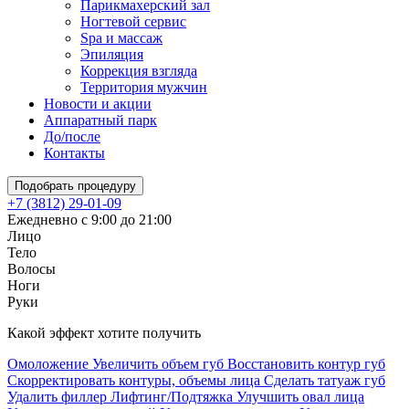
Парикмахерский зал
Ногтевой сервис
Spa и массаж
Эпиляция
Коррекция взгляда
Территория мужчин
Новости и акции
Аппаратный парк
До/после
Контакты
Подобрать процедуру
+7 (3812) 29-01-09
Ежедневно с 9:00 до 21:00
Лицо
Тело
Волосы
Ноги
Руки
Какой эффект хотите получить
Омоложение
Увеличить объем губ
Восстановить контур губ
Скорректировать контуры, объемы лица
Сделать татуаж губ
Удалить филлер
Лифтинг/Подтяжка
Улучшить овал лица