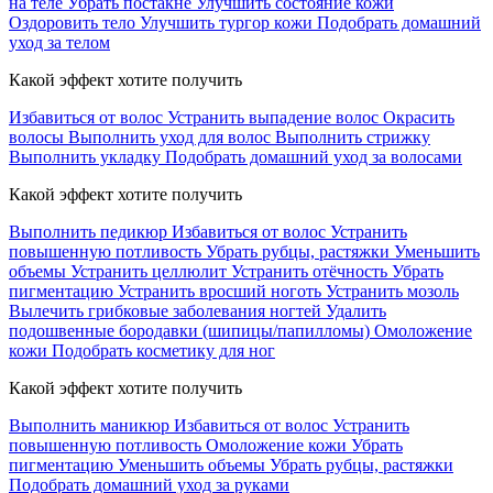
на теле
Убрать постакне
Улучшить состояние кожи
Оздоровить тело
Улучшить тургор кожи
Подобрать домашний
уход за телом
Какой эффект хотите получить
Избавиться от волос
Устранить выпадение волос
Окрасить
волосы
Выполнить уход для волос
Выполнить стрижку
Выполнить укладку
Подобрать домашний уход за волосами
Какой эффект хотите получить
Выполнить педикюр
Избавиться от волос
Устранить
повышенную потливость
Убрать рубцы, растяжки
Уменьшить
объемы
Устранить целлюлит
Устранить отёчность
Убрать
пигментацию
Устранить вросший ноготь
Устранить мозоль
Вылечить грибковые заболевания ногтей
Удалить
подошвенные бородавки (шипицы/папилломы)
Омоложение
кожи
Подобрать косметику для ног
Какой эффект хотите получить
Выполнить маникюр
Избавиться от волос
Устранить
повышенную потливость
Омоложение кожи
Убрать
пигментацию
Уменьшить объемы
Убрать рубцы, растяжки
Подобрать домашний уход за руками